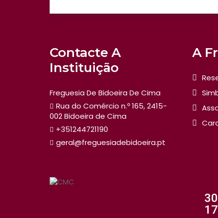
Contacte A
A F
Instituição
Rese
Freguesia De Bidoeira De Cima
Simb
Rua do Comércio n.º 165, 2415-
Asso
002 Bidoeira de Cima
Car
+351244721190
geral@freguesiadebidoeira.pt