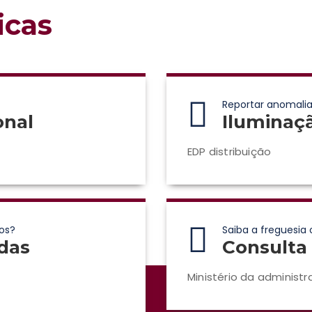
icas
Reportar anomalia
onal
Iluminaç
EDP distribuição
os?
Saiba a freguesia 
das
Consulta 
Ministério da administr