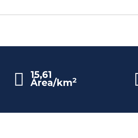
15,61
2
Área/km