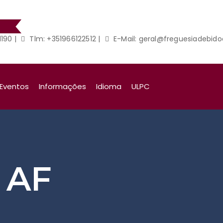
1190
|
Tlm: +351966122512
|
E-Mail: geral@freguesiadebidoe
Eventos
Informações
Idioma
ULPC
a AF